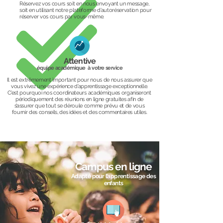
Réservez vos cours soit en nous envoyant un message,
soit en utilisant notre plateforme d’autoréservation pour
réserver vos cours par vous-même.
Attentive
équipe académique à votre service
Il est extrêmement important pour nous de nous assurer que
vous vivez une expérience d’apprentissage exceptionnelle.
C’est pourquoi nos coordinateurs académiques organiseront
périodiquement des réunions en ligne gratuites afin de
s’assurer que tout se déroule comme prévu et de vous
fournir des conseils, des idées et des commentaires utiles.
Campus en ligne
Adapté pour l’apprentissage des
enfants