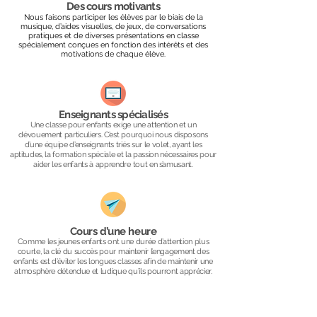
Des cours motivants
Nous faisons participer les élèves par le biais de la
musique, d’aides visuelles, de jeux, de conversations
pratiques et de diverses présentations en classe
spécialement conçues en fonction des intérêts et des
motivations de chaque élève.
Enseignants spécialisés
Une classe pour enfants exige une attention et un
dévouement particuliers. C’est pourquoi nous disposons
d’une équipe d’enseignants triés sur le volet, ayant les
aptitudes, la formation spéciale et la passion nécessaires pour
aider les enfants à apprendre tout en s’amusant.
Cours d’une heure
Comme les jeunes enfants ont une durée d’attention plus
courte, la clé du succès pour maintenir l’engagement des
enfants est d’éviter les longues classes afin de maintenir une
atmosphère détendue et ludique qu’ils pourront apprécier.