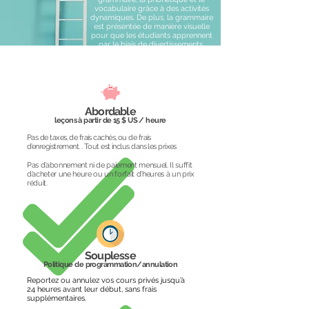
vocabulaire grâce à des activités
dynamiques. De plus, la grammaire
est présentée de manière visuelle
pour que les étudiants apprennent
par le biais de divertissements.
$
Abordable
leçons à partir de 15 $ US / heure
Pas de taxes, de frais cachés, ou de frais
d’enregistrement. . Tout est inclus dans les prixes
Pas d’abonnement ni de paiement mensuel. Il suffit
d’acheter une heure ou un forfait d’heures à un prix
réduit.
Souplesse
Politique de programmation/annulation
Reportez ou annulez vos cours privés jusqu’à
24 heures avant leur début, sans frais
supplémentaires.