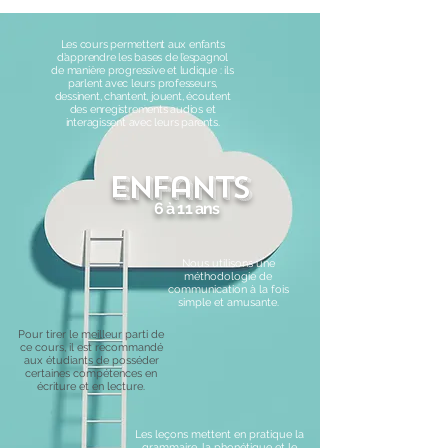
Les cours permettent aux enfants
d’apprendre les bases de l’espagnol
de manière progressive et ludique : ils
parlent avec leurs professeurs,
dessinent, chantent, jouent, écoutent
des enregistrements audios et
interagissent avec leurs parents.
enfants
6 à 11 ans
Nous utilisons une
méthodologie de
communication à la fois
simple et amusante.
Pour tirer le meilleur parti de
ce cours, il est recommandé
aux étudiants de posséder
certaines compétences en
écriture et en lecture.
Les leçons mettent en pratique la
grammaire, la phonétique et le