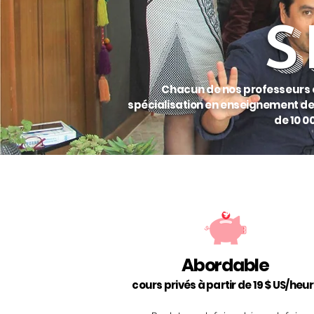
S
Chacun de nos professeurs e
spécialisation en enseignement de
de 10 
$
Abordable
cours privés à partir de 19 $ US/heu