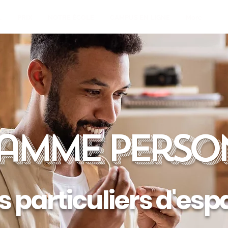
L
PRIX
NOTRE ÉCOLE
CAMPUS EN LIGNE
More
amme person
 particuliers d'es