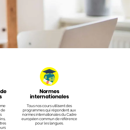
 de
Normes
s
internationales
mme
Tous nos cours utilisent des
 de
programmes qui répondent aux
fs
normes internationales du Cadre
ins,
européen commun de référence
tres
pour les langues.
ours