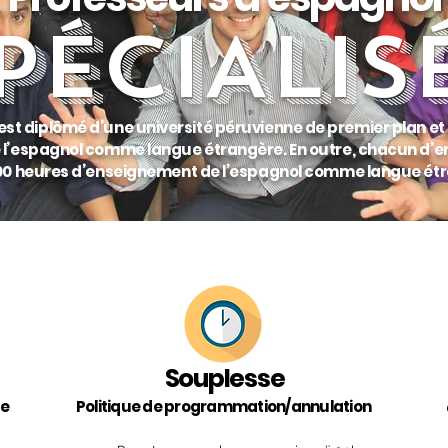
PÉCIALIS
st diplômé d’une université péruvienne de premier plan et 
 l’espagnol comme langue étrangère. En outre, chacun d’e
000 heures d’enseignement de l’espagnol comme langue ét
Souplesse
re
Politique de programmation/annulation