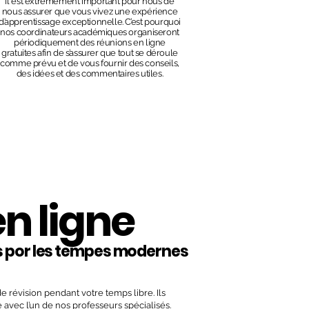
Il est extrêmement important pour nous de
nous assurer que vous vivez une expérience
d’apprentissage exceptionnelle. C’est pourquoi
nos coordinateurs académiques organiseront
périodiquement des réunions en ligne
gratuites afin de s’assurer que tout se déroule
comme prévu et de vous fournir des conseils,
des idées et des commentaires utiles.
n ligne
 por les tempes modernes
 révision pendant votre temps libre. Ils
avec l’un de nos professeurs spécialisés.