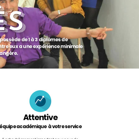
ÉS
possède de 1 à 3 diplômes de
ntre eux a une expérience minimale
rangère.
Attentive
équipe académique à votre service