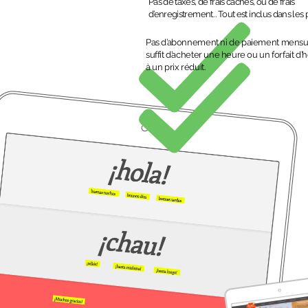
Pas de taxes, de frais cachés, ou de frais
d’enregistrement. . Tout est inclus dans les 
Pas d’abonnement ni de paiement mensuel
suffit d’acheter une heure ou un forfait d’
à un prix réduit.