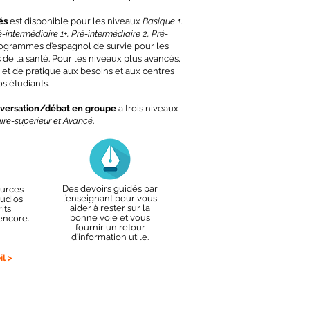
és
est disponible pour les niveaux
Basique 1,
-intermédiaire 1+, Pré-intermédiaire 2, Pré-
programmes d’espagnol de survie pour les
de la santé. Pour les niveaux plus avancés,
 et de pratique aux besoins et aux centres
os étudiants.
nversation/débat en groupe
a trois niveaux
aire-supérieur et Avancé
.
Des devoirs guidés par
ources
l’enseignant pour vous
udios,
aider à rester sur la
its,
bonne voie et vous
 encore.
fournir un retour
d’information utile.
l >