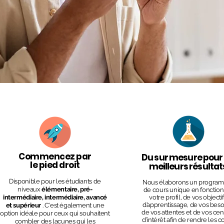
Commencez par
Du sur mesure pour
le pied droit
meilleurs résultat
Disponible pour les étudiants de
Nous élaborons un pro
gra
niveaux
élémentaire, pré-
de cours unique en fonction
intermédiaire, intermédiaire, avancé
votre profil, de vos objecti
d’apprentissage, de vos beso
et supérieur
. C'est également une
de vos attentes et de vos cen
option idéale pour ceux qui souhaitent
d’intérêt afin de rendre les c
combler des lacunes qui les