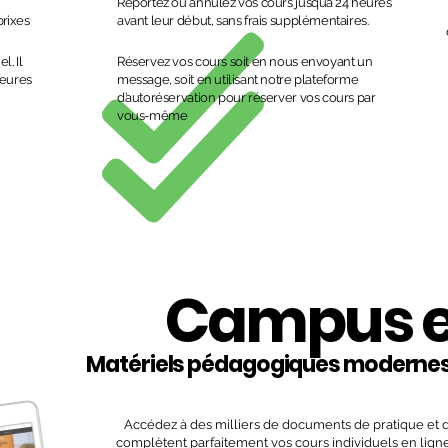
Reportez ou annulez vos cours jusqu’à 24 heures
prixes
avant leur début, sans frais supplémentaires.
. Il
Réservez vos cours soit en nous envoyant un
heures
message, soit en utilisant notre plateforme
d’autoréservation pour réserver vos cours par
vous-même
Campus e
Matériels pédagogiques modernes
Accédez à des milliers de documents de pratique et de
complètent parfaitement vos cours individuels en ligne 