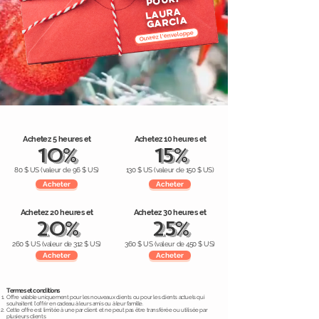
POUR:
LAURA
garcia
Ouvrez l'enveloppe
Achetez 5 heures et
Achetez 10 heures et
10%
15%
80 $ US (valeur de 96 $ US)
130 $ US (valeur de 150 $ US)
Acheter
Acheter
Achetez 20 heures et
Achetez 30 heures et
20%
25%
260 $ US (valeur de 312 $ US)
360 $ US (valeur de 450 $ US)
Acheter
Acheter
Termes et conditions
Offre valable uniquement pour les nouveaux clients ou pour les clients actuels qui
souhaitent l'offrir en cadeau à leurs amis ou à leur famille.
Cette offre est limitée à une par client et ne peut pas être transférée ou utilisée par
plusieurs clients