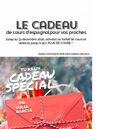
le cadeau
de cours d'espagnol pour vos proches
Jusqu'au 31 décembre 2020, achetez un forfait de cours et
obtenez jusqu'à 25% PLUS DE COURS
*
Aperçu de la façon dont votre cadeau sera reçu:
cadeau
tu as un
spécial
De:
JuLIA
garcia