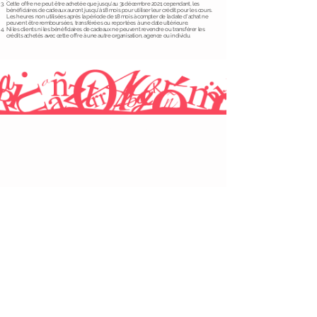
Cette offre ne peut être achetée que jusqu'au 31 décembre 2021; cependant, les
bénéficiaires de cadeaux auront jusqu'à 18 mois pour utiliser leur crédit pour les cours.
Les heures non utilisées après la période de 18 mois à compter de la date d'achat ne
peuvent être remboursées, transférées ou reportées à une date ultérieure.
Ni les clients ni les bénéficiaires de cadeaux ne peuvent revendre ou transférer les
crédits achetés avec cette offre à une autre organisation, agence ou individu.
CHANGEZ VOTRE LANGUE
INFORMATION ACADÉMIQUE
Leçons particulières
Niveaux et progrès
Notre méthodologie d'enseignement
À propos de nous
POUR NOS ÉTUDIANTS
Accès au campus en ligne
Acheter des cours
ORGANISATIONS SŒURS
Groupe Peruwayna
École d'espagnol Peruwayna