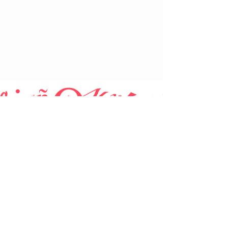
CHANGEZ VOTRE LANGUE
INFORMATION ACADÉMIQUE
Leçons particulières
Niveaux et progrès
Notre méthodologie d'enseignement
À propos de nous
POUR NOS ÉTUDIANTS
Accès au campus en ligne