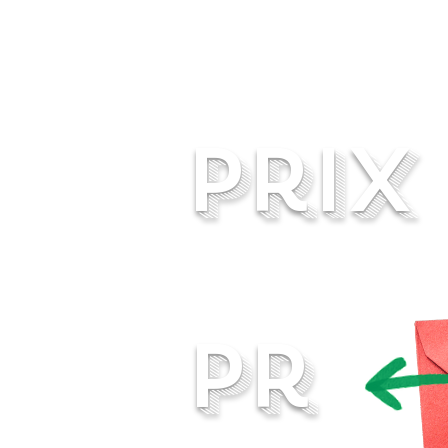
prix
pr