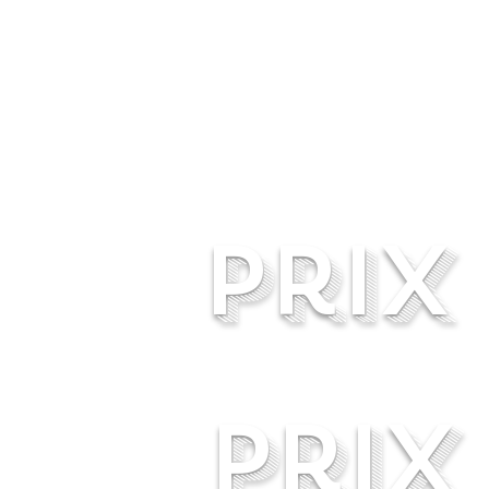
prix
prix