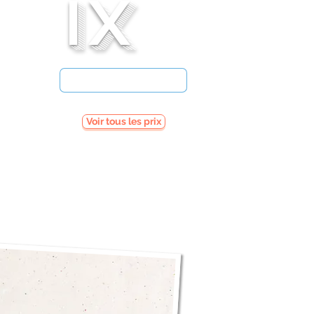
ix
Voir tous les prix
x