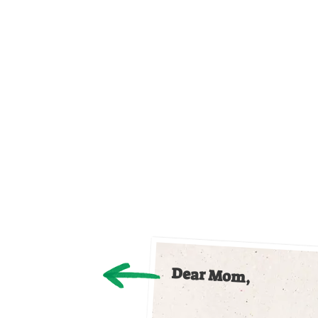
pri
Dear Mom,