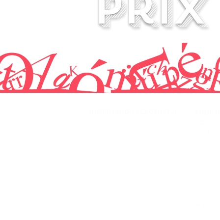
prix
INFORMATION ACADÉMIQUE
POUR N
Leçons particulières
Accès au 
Niveaux et progrès
Acheter d
Notre méthodologie d'enseignement
À propos de nous
Av. Larco 