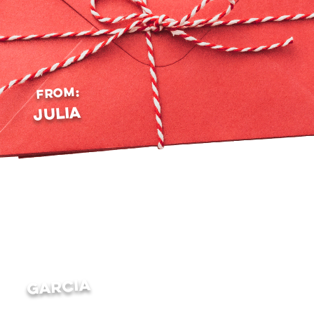
From:
JuLIA
garcia