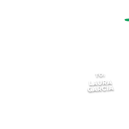
to:
LAURA
garcia