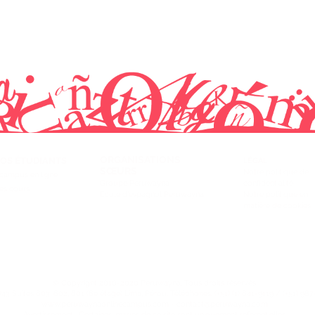
ORGANISATIONS
OS ÉTUDIANTS
LÉGAL
SŒURS
Notre politique de
campus en ligne
Groupe Peruwayna
confidentialité
es cours
École d'espagnol Peruwayna
Notre politique en
matière de cookies
© Copyright 2010-2020 Peruwayna, Tous droits réservés.
743 Suites 603, 602, 601 (6e étage) Lima, Pérou. Téléphones: (+51) (1) 641-9119 / (+51) 98
www.peruwaynaonlinecampus.com - contact@peruwayna.com
Avertissement : Certaines images de ce site sont uniquement référentielles.