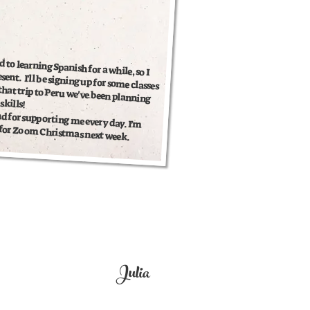
to learning Spanish for a while, so I
ent. I'll be signing up for some classes
 that trip to Peru we've been planning
skills!
d for supporting me every day.
 for Zoom Christmas next week.
I'm
Julia