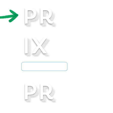
pr
ix
pr