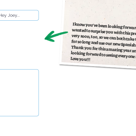
I know you've been looking forward 
wanted to surprise you with this pres
very soon, too, so we can both take
for so long and use our new Spanish 
Thank you for this amazing year an
looking forward to seeing everyone
Love you!!!