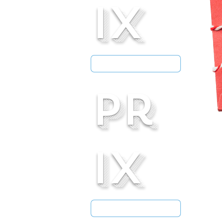
ix
pr
ix