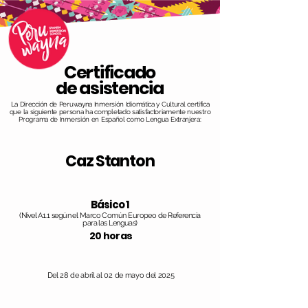
Certificado
de asistencia
La Dirección de Peruwayna Inmersión Idiomática y Cultural certifica
que la siguiente persona ha completado satisfactoriamente nuestro
Programa de Inmersión en Español como Lengua Extranjera:
Caz Stanton
Básico 1
(Nivel A1.1 según el Marco Común Europeo de Referencia
para las Lenguas)
20 horas
Del 28 de abril al 02 de mayo del 2025