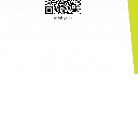
q0qhyjeih