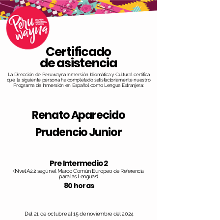
Certificado
de asistencia
La Dirección de Peruwayna Inmersión Idiomática y Cultural certifica
que la siguiente persona ha completado satisfactoriamente nuestro
Programa de Inmersión en Español como Lengua Extranjera:
Renato Aparecido
Prudencio Junior
Pre Intermedio 2
(Nivel A2.2 según el Marco Común Europeo de Referencia
para las Lenguas)
80 horas
Del 21 de octubre al 15 de noviembre del 2024