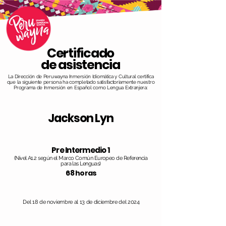
Certificado
de asistencia
La Dirección de Peruwayna Inmersión Idiomática y Cultural certifica
que la siguiente persona ha completado satisfactoriamente nuestro
Programa de Inmersión en Español como Lengua Extranjera:
Jackson Lyn
Pre Intermedio 1
(Nivel A1.2 según el Marco Común Europeo de Referencia
para las Lenguas)
68 horas
Del 18 de noviembre al 13 de diciembre del 2024