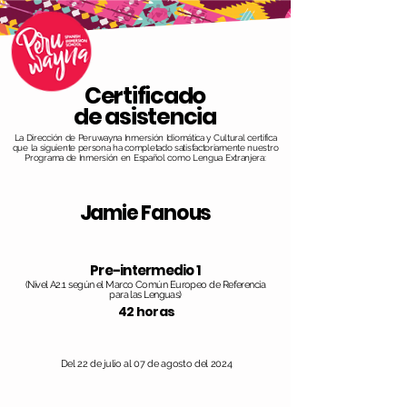
Certificado
de asistencia
La Dirección de Peruwayna Inmersión Idiomática y Cultural certifica
que la siguiente persona ha completado satisfactoriamente nuestro
Programa de Inmersión en Español como Lengua Extranjera:
Jamie Fanous
Pre-intermedio 1
(Nivel A2.1 según el Marco Común Europeo de Referencia
para las Lenguas)
42 horas
Del 22 de julio al 07 de agosto del 2024