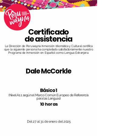
Certificado
de asistencia
La Dirección de Peruwayna Inmersión Idiomática y Cultural certifica
que la siguiente persona ha completado satisfactoriamente nuestro
Programa de Inmersión en Español como Lengua Extranjera:
Dale McCorkle
Básico 1
(Nivel A1.1 según el Marco Común Europeo de Referencia
para las Lenguas)
10 horas
Del 27 al 31 de enero del 2025