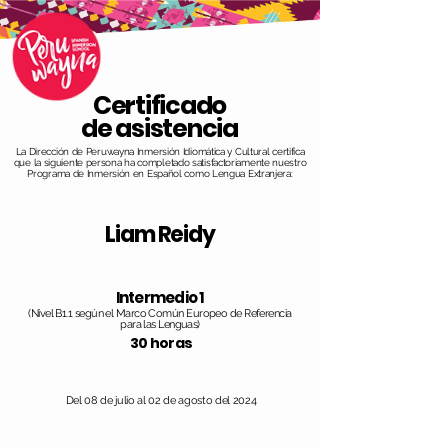
Certificado
de asistencia
La Dirección de Peruwayna Inmersión Idiomática y Cultural certifica
que la siguiente persona ha completado satisfactoriamente nuestro
Programa de Inmersión en Español como Lengua Extranjera:
Liam Reidy
Intermedio 1
(Nivel B1.1 según el Marco Común Europeo de Referencia
para las Lenguas)
30 horas
Del 08 de julio al 02 de agosto del 2024